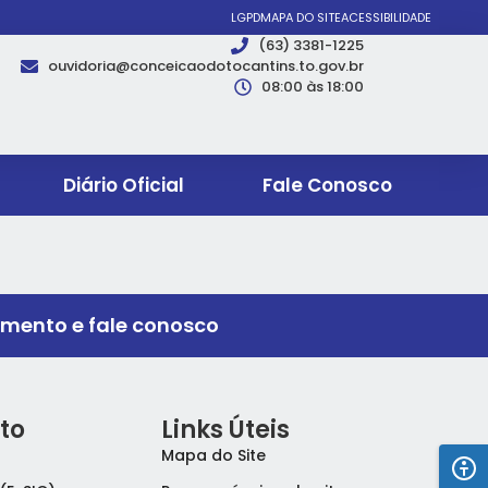
LGPD
MAPA DO SITE
ACESSIBILIDADE
(63) 3381-1225
ouvidoria@conceicaodotocantins.to.gov.br
08:00 às 18:00
Diário Oficial
Fale Conosco
imento e fale conosco
to
Links Úteis
Mapa do Site