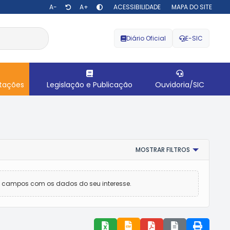
A-
A+
ACESSIBILIDADE
MAPA DO SITE
Diário Oficial
E-SIC
itações
Legislação e Publicação
Ouvidoria/SIC
MOSTRAR FILTROS
 campos com os dados do seu interesse.