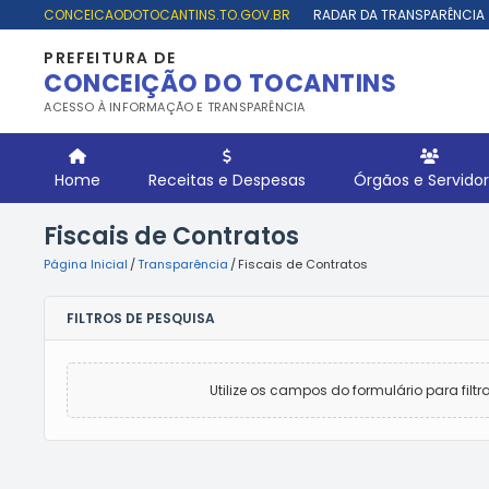
CONCEICAODOTOCANTINS.TO.GOV.BR
RADAR DA TRANSPARÊNCIA
PREFEITURA DE
CONCEIÇÃO DO TOCANTINS
ACESSO À INFORMAÇÃO E TRANSPARÊNCIA
Home
Receitas e Despesas
Órgãos e Servido
Fiscais de Contratos
Página Inicial
/
Transparência
/
Fiscais de Contratos
FILTROS DE PESQUISA
Utilize os campos do formulário para filtr