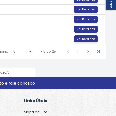
Ver Detalhes
Ver Detalhes
Ver Detalhes
Ver Detalhes
ágina
1-15 de 25
asoft.
o e fale conosco.
Links Úteis
Mapa do Site