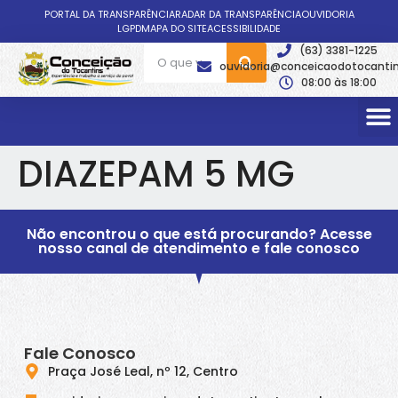
PORTAL DA TRANSPARÊNCIA
RADAR DA TRANSPARÊNCIA
OUVIDORIA
LGPD
MAPA DO SITE
ACESSIBILIDADE
(63) 3381-1225
ouvidoria@conceicaodotocantin
08:00 às 18:00
DIAZEPAM 5 MG
Não encontrou o que está procurando? Acesse
nosso canal de atendimento e fale conosco
Fale Conosco
Praça José Leal, nº 12, Centro