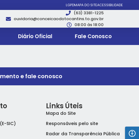
LGPD
MAPA DO SITE
ACESSIBILIDADE
(63) 3381-1225
ouvidoria@conceicaodotocantins.to.gov.br
08:00 às 18:00
Diário Oficial
Fale Conosco
imento e fale conosco
to
Links Úteis
Mapa do Site
(E-SIC)
Responsáveis pelo site
Radar da Transparência Pública