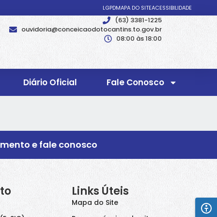
LGPD
MAPA DO SITE
ACESSIBILIDADE
(63) 3381-1225
ouvidoria@conceicaodotocantins.to.gov.br
08:00 às 18:00
Diário Oficial
Fale Conosco
imento e fale conosco
to
Links Úteis
Mapa do Site