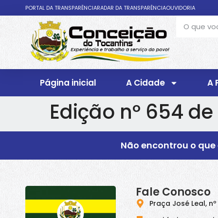
PORTAL DA TRANSPARÊNCIA
RADAR DA TRANSPARÊNCIA
OUVIDORIA
Página inicial
A Cidade
A 
Edição nº 654 de
Não encontrou o que 
Fale Conosco
Praça José Leal, nº