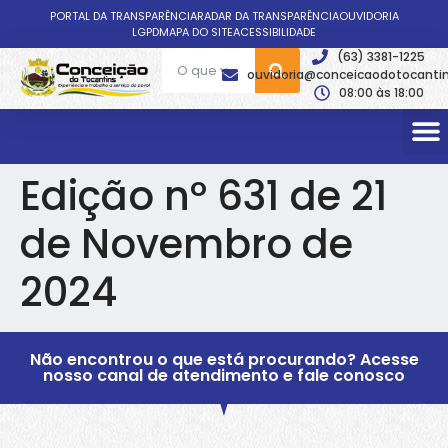
PORTAL DA TRANSPARÊNCIA
RADAR DA TRANSPARÊNCIA
OUVIDORIA
LGPD
MAPA DO SITE
ACESSIBILIDADE
(63) 3381-1225
ouvidoria@conceicaodotocantin
08:00 às 18:00
Edição nº 631 de 21
de Novembro de
2024
Não encontrou o que está procurando? Acesse
nosso canal de atendimento e fale conosco