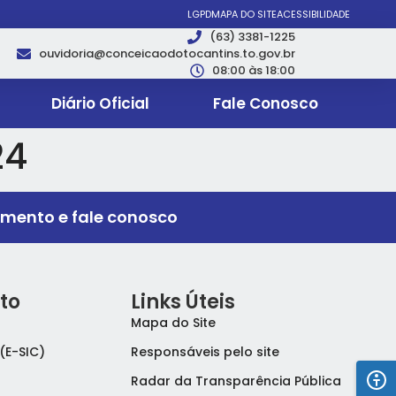
LGPD
MAPA DO SITE
ACESSIBILIDADE
(63) 3381-1225
ouvidoria@conceicaodotocantins.to.gov.br
08:00 às 18:00
Diário Oficial
Fale Conosco
24
imento e fale conosco
to
Links Úteis
Mapa do Site
(E-SIC)
Responsáveis pelo site
Radar da Transparência Pública