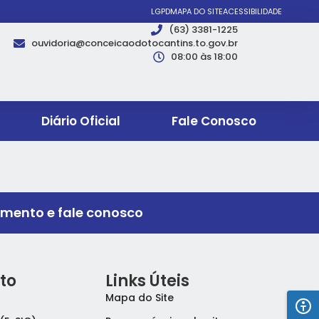
LGPD
MAPA DO SITE
ACESSIBILIDADE
(63) 3381-1225
ouvidoria@conceicaodotocantins.to.gov.br
08:00 às 18:00
Diário Oficial
Fale Conosco
imento e fale conosco
to
Links Úteis
Mapa do Site