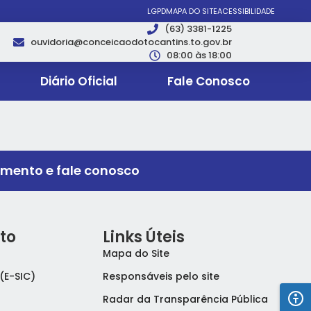
LGPD
MAPA DO SITE
ACESSIBILIDADE
(63) 3381-1225
ouvidoria@conceicaodotocantins.to.gov.br
08:00 às 18:00
Diário Oficial
Fale Conosco
imento e fale conosco
to
Links Úteis
Mapa do Site
(E-SIC)
Responsáveis pelo site
Radar da Transparência Pública