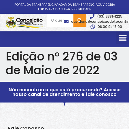
PORTAL DA TRANSPARÊNCIA
RADAR DA TRANSPARÊNCIA
OUVIDORIA
LGPD
MAPA DO SITE
ACESSIBILIDADE
(63) 3381-1225
ouvidoria@conceicaodotocantin
08:00 às 18:00
Edição nº 276 de 03
de Maio de 2022
Não encontrou o que está procurando? Acesse
nosso canal de atendimento e fale conosco
Fale Conosco