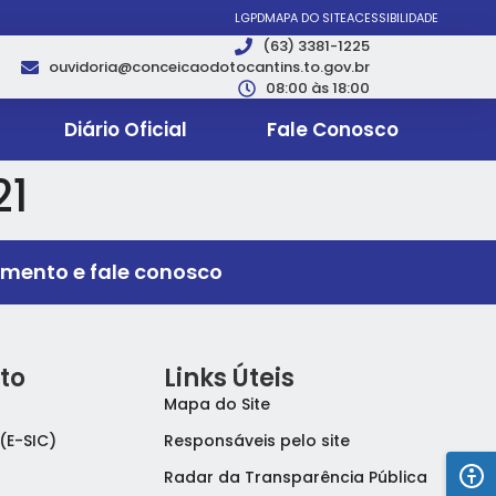
LGPD
MAPA DO SITE
ACESSIBILIDADE
(63) 3381-1225
ouvidoria@conceicaodotocantins.to.gov.br
08:00 às 18:00
Diário Oficial
Fale Conosco
21
imento e fale conosco
to
Links Úteis
Mapa do Site
(E-SIC)
Responsáveis pelo site
Radar da Transparência Pública