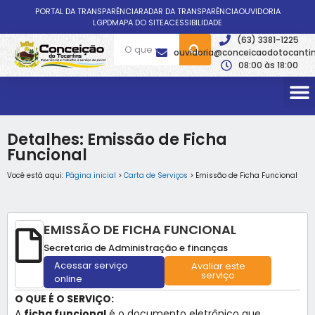
PORTAL DA TRANSPARÊNCIA
RADAR DA TRANSPARÊNCIA
OUVIDORIA
LGPD
MAPA DO SITE
ACESSIBILIDADE
(63) 3381-1225
ouvidoria@conceicaodotocantin
08:00 às 18:00
Detalhes: Emissão de Ficha
Funcional
Você está aqui:
Página inicial
>
Carta de Serviços
> Emissão de Ficha Funcional
EMISSÃO DE FICHA FUNCIONAL
Secretaria de Administração e finanças
Acessar serviço
Avaliar este
serviço
online
O QUE É O SERVIÇO:
A
ficha funcional
é o documento eletrônico que