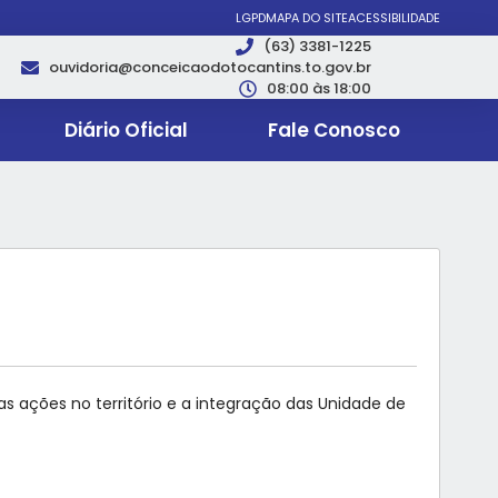
LGPD
MAPA DO SITE
ACESSIBILIDADE
(63) 3381-1225
ouvidoria@conceicaodotocantins.to.gov.br
08:00 às 18:00
Diário Oficial
Fale Conosco
 ações no território e a integração das Unidade de