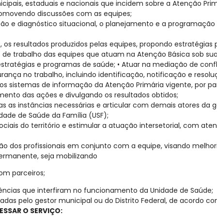
icipais, estaduais e nacionais que incidem sobre a Atenção Pri
promovendo discussões com as equipes;
ização e diagnóstico situacional, o planejamento e a programaçã
is, os resultados produzidos pelas equipes, propondo estratégia
 de trabalho das equipes que atuam na Atenção Básica sob sua
estratégias e programas de saúde; • Atuar na mediação de confl
rança no trabalho, incluindo identificação, notificação e reso
sistemas de informação da Atenção Primária vigente, por parte
amento das ações e divulgando os resultados obtidos;
s as instâncias necessárias e articular com demais atores da ge
dade de Saúde da Família (USF);
ais do território e estimular a atuação intersetorial, com aten
ção dos profissionais em conjunto com a equipe, visando melhor
ermanente, seja mobilizando
om parceiros;
rências que interfiram no funcionamento da Unidade de Saúde;
nadas pelo gestor municipal ou do Distrito Federal, de acordo 
ESSAR O SERVIÇO: