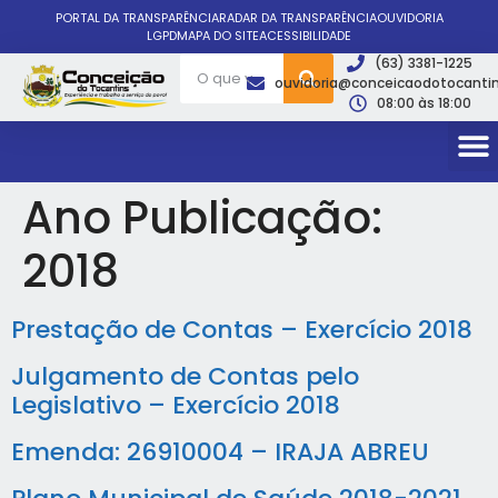
PORTAL DA TRANSPARÊNCIA
RADAR DA TRANSPARÊNCIA
OUVIDORIA
LGPD
MAPA DO SITE
ACESSIBILIDADE
(63) 3381-1225
ouvidoria@conceicaodotocantin
08:00 às 18:00
Ano Publicação:
2018
Prestação de Contas – Exercício 2018
Julgamento de Contas pelo
Legislativo – Exercício 2018
Emenda: 26910004 – IRAJA ABREU