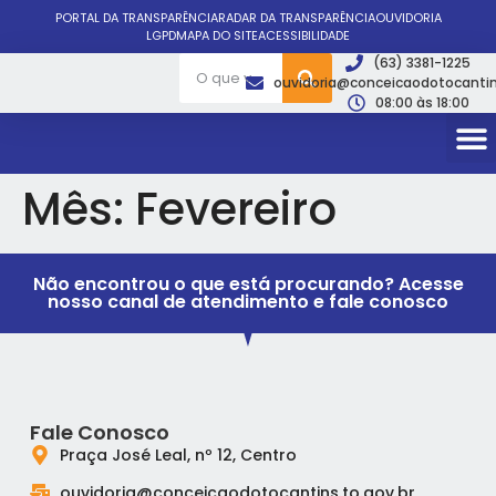
PORTAL DA TRANSPARÊNCIA
RADAR DA TRANSPARÊNCIA
OUVIDORIA
LGPD
MAPA DO SITE
ACESSIBILIDADE
(63) 3381-1225
ouvidoria@conceicaodotocantin
08:00 às 18:00
Mês:
Fevereiro
Não encontrou o que está procurando? Acesse
nosso canal de atendimento e fale conosco
Fale Conosco
Praça José Leal, nº 12, Centro
ouvidoria@conceicaodotocantins.to.gov.br